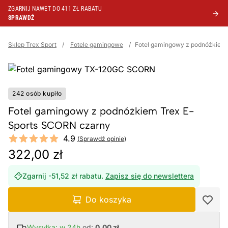
ZGARNIJ NAWET DO 411 ZŁ RABATU
SPRAWDŹ
Sklep Trex Sport
/
Fotele gamingowe
/
Fotel gamingowy z podnóżkiem
242 osób kupiło
Fotel gamingowy z podnóżkiem Trex E-
Sports SCORN czarny
Reviews
4.9
(
Sprawdź opinie
)
4.9 out of 5 stars
322,00 zł
Zgarnij -51,52 zł rabatu.
Zapisz się do newslettera
Do koszyka
Wysyłka: w 24h
od:
0,00 zł