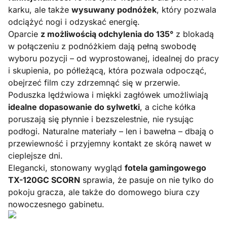
karku, ale także
wysuwany podnóżek
, który pozwala
odciążyć nogi i odzyskać energię.
Oparcie
z możliwością odchylenia do 135°
z blokadą
w połączeniu z podnóżkiem dają pełną swobodę
wyboru pozycji – od wyprostowanej, idealnej do pracy
i skupienia, po półleżącą, która pozwala odpocząć,
obejrzeć film czy zdrzemnąć się w przerwie.
Poduszka lędźwiowa i miękki zagłówek umożliwiają
idealne dopasowanie do sylwetki
, a ciche kółka
poruszają się płynnie i bezszelestnie, nie rysując
podłogi. Naturalne materiały – len i bawełna – dbają o
przewiewność i przyjemny kontakt ze skórą nawet w
cieplejsze dni.
Elegancki, stonowany wygląd
fotela gamingowego
TX-120GC SCORN
sprawia, że pasuje on nie tylko do
pokoju gracza, ale także do domowego biura czy
nowoczesnego gabinetu.