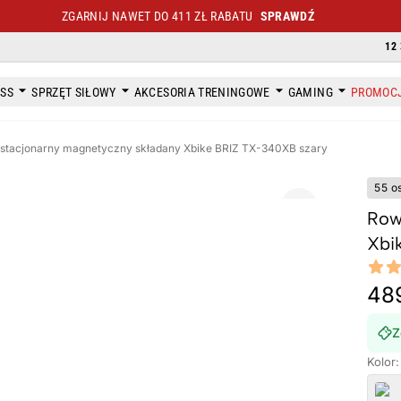
ZGARNIJ NAWET DO 411 ZŁ RABATU
SPRAWDŹ
12 
ESS
SPRZĘT SIŁOWY
AKCESORIA TRENINGOWE
GAMING
PROMOC
stacjonarny magnetyczny składany Xbike BRIZ TX-340XB szary
55 o
Row
Xbi
Revi
5 out o
489
Z
Kolor: