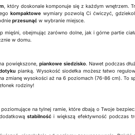
em
, który doskonale komponuje się z każdym wnętrzem. Tre
ego
kompaktowe
wymiary pozwolą Ci ćwiczyć, gdzieko
odnie
przesunąć
w wybranie miejsce.
up mięśni, obejmując zarówno dolne, jak i górne partie ci
cznie w domu.
 ma powiększone,
piankowe siedzisko
. Nawet podczas dłuż
 dotyku
pianką. Wysokość siodełka możesz łatwo regul
na zmianę wysokości aż na 6 poziomach (76-86 cm). To sp
złonek rodziny!
 poziomujące na tylnej ramie, które dbają o Twoje bezpie
 dodatkową
stabilność
i większą efektywność podczas t