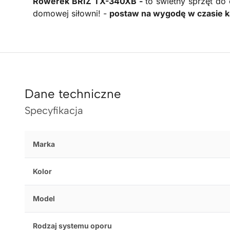
Rowerek BRIZ TX-340XB -
to świetny sprzęt do
domowej siłowni! -
postaw na wygodę w czasie k
Dane techniczne
Specyfikacja
Marka
Kolor
Model
Rodzaj systemu oporu