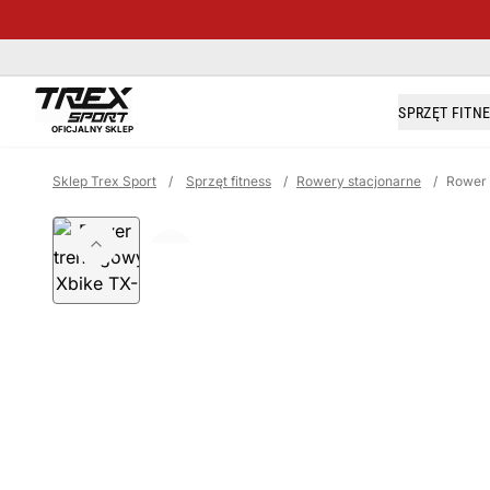
trexsport.com
SPRZĘT FITN
OFICJALNY SKLEP
Sklep Trex Sport
/
Sprzęt fitness
/
Rowery stacjonarne
/
Rower 