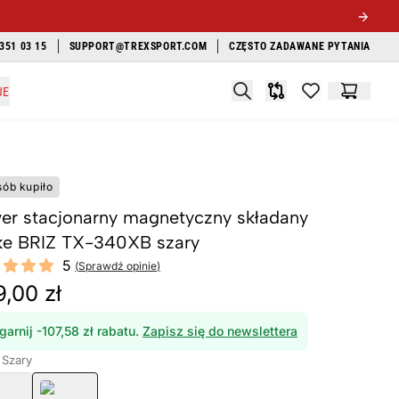
351 03 15
SUPPORT@TREXSPORT.COM
CZĘSTO ZADAWANE PYTANIA
Search
JE
Porównywarka
items in favori
Koszyk
sób kupiło
er stacjonarny magnetyczny składany
ke BRIZ TX-340XB szary
ews
5
(
Sprawdź opinie
)
f 5 stars
,00 zł
garnij -107,58 zł rabatu.
Zapisz się do newslettera
 Szary