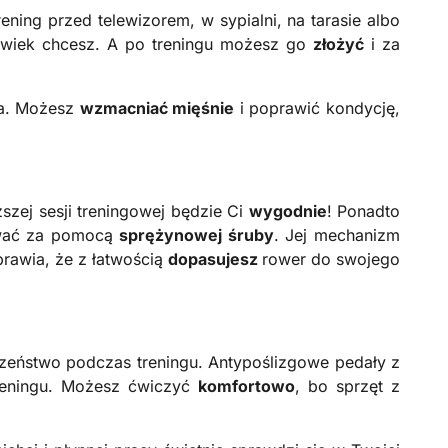
ning przed telewizorem, w sypialni, na tarasie albo
lwiek chcesz. A po treningu możesz go
złożyć
i za
ała. Możesz
wzmacniać mięśnie
i poprawić kondycję,
szej sesji treningowej będzie Ci
wygodnie
! Ponadto
ować za pomocą
sprężynowej śruby
. Jej mechanizm
rawia, że z łatwością
dopasujesz
rower do swojego
czeństwo podczas treningu. Antypoślizgowe pedały z
reningu. Możesz ćwiczyć
komfortowo
, bo sprzęt z