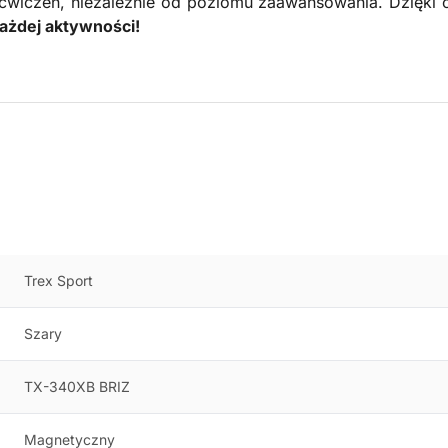
 ćwiczeń, niezależnie od poziomu zaawansowania. Dzięki ci
ażdej aktywności!
Trex Sport
Szary
TX-340XB BRIZ
Magnetyczny