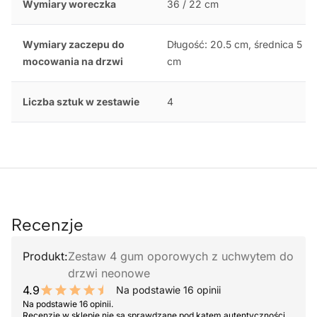
Wymiary woreczka
36 / 22 cm
Wymiary zaczepu do
Długość: 20.5 cm, średnica 5
mocowania na drzwi
cm
Liczba sztuk w zestawie
4
Recenzje
Produkt:
Zestaw 4 gum oporowych z uchwytem do
drzwi neonowe
4.9
Na podstawie 16 opinii
9.8 out of 10 stars
Na podstawie 16 opinii.
Recenzje w sklepie nie są sprawdzane pod kątem autentyczności