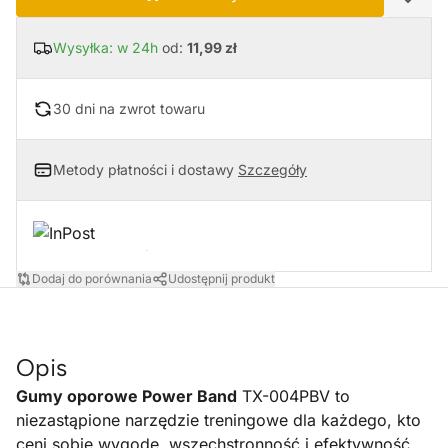
Wysyłka: w 24h
od:
11,99 zł
30 dni na zwrot towaru
Metody płatności i dostawy
Szczegóły
Dodaj do porównania
Udostępnij produkt
Opis
Gumy oporowe Power Band
TX-004PBV to
niezastąpione narzędzie treningowe dla każdego, kto
ceni sobie wygodę, wszechstronność i efektywność