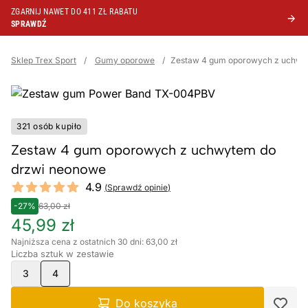
ZGARNIJ NAWET DO 411 ZŁ RABATU
SPRAWDŹ
Sklep Trex Sport
/
Gumy oporowe
/
Zestaw 4 gum oporowych z uchwy
321 osób kupiło
Zestaw 4 gum oporowych z uchwytem do
drzwi neonowe
Reviews
4.9
(
Sprawdź opinie
)
4.9 out of 5 stars
-27%
63,00 zł
45,99 zł
Najniższa cena z ostatnich 30 dni: 63,00 zł
Liczba sztuk w zestawie
3
4
Do koszyka