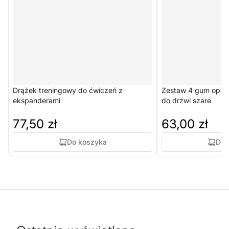
Drążek treningowy do ćwiczeń z
Zestaw 4 gum opor
ekspanderami
do drzwi szare
77,50 zł
63,00 zł
Do koszyka
Do 