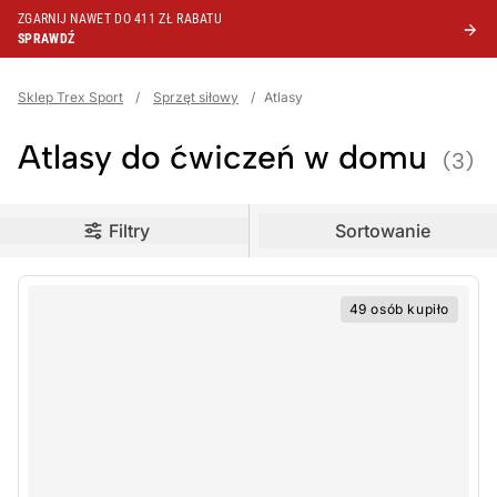
ZGARNIJ NAWET DO 411 ZŁ RABATU
SPRAWDŹ
Sklep Trex Sport
/
Sprzęt siłowy
/
Atlasy
Atlasy do ćwiczeń w domu
(3)
oduct filters
Filtry
Sortowanie
49 osób kupiło