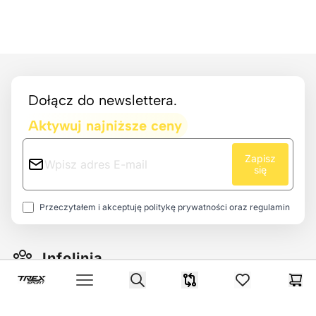
Footer
Dołącz do newslettera.
Aktywuj najniższe ceny
Zapisz
się
Przeczytałem i akceptuję
politykę prywatności
oraz
regulamin
Infolinia
trexsport.com
Search
Porównywarka
items in favorit
Kos
Open menu
Poniedziałek - Piątek 08:00-16:00
12 351 03 15