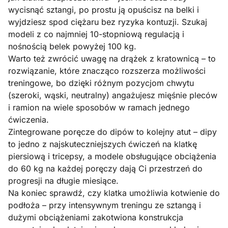
wycisnąć sztangi, po prostu ją opuścisz na belki i
wyjdziesz spod ciężaru bez ryzyka kontuzji. Szukaj
modeli z co najmniej 10-stopniową regulacją i
nośnością belek powyżej 100 kg.
Warto też zwrócić uwagę na drążek z kratownicą – to
rozwiązanie, które znacząco rozszerza możliwości
treningowe, bo dzięki różnym pozycjom chwytu
(szeroki, wąski, neutralny) angażujesz mięśnie pleców
i ramion na wiele sposobów w ramach jednego
ćwiczenia.
Zintegrowane poręcze do dipów to kolejny atut – dipy
to jedno z najskuteczniejszych ćwiczeń na klatkę
piersiową i tricepsy, a modele obsługujące obciążenia
do 60 kg na każdej poręczy dają Ci przestrzeń do
progresji na długie miesiące.
Na koniec sprawdź, czy klatka umożliwia kotwienie do
podłoża – przy intensywnym treningu ze sztangą i
dużymi obciążeniami zakotwiona konstrukcja