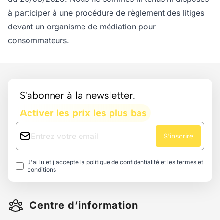
à participer à une procédure de règlement des litiges
devant un organisme de médiation pour
consommateurs.
Footer
S'abonner à la newsletter.
Activer les prix les plus bas
S'inscrire
J'ai lu et j'accepte la
politique de confidentialité
et les
termes et
conditions
Centre d’information