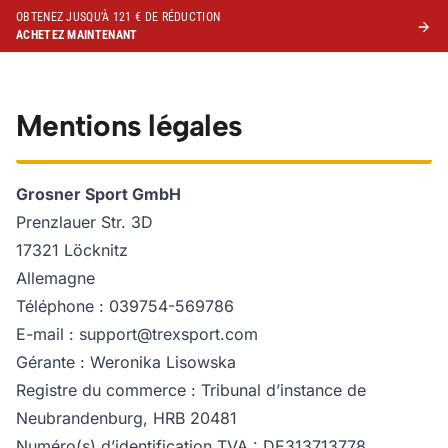
OBTENEZ JUSQU’À 121 € DE RÉDUCTION
ACHETEZ MAINTENANT
Mentions légales
Grosner Sport GmbH
Prenzlauer Str. 3D
17321 Löcknitz
Allemagne
Téléphone : 039754-569786
E-mail :
support@trexsport.com
Gérante : Weronika Lisowska
Registre du commerce : Tribunal d’instance de
Neubrandenburg, HRB 20481
Numéro(s) d’identification TVA : DE313713778